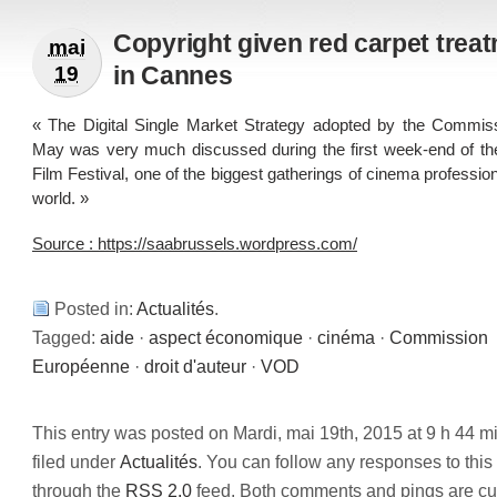
Copyright given red carpet trea
mai
in Cannes
19
« The Digital Single Market Strategy adopted by the Commis
May was very much discussed during the first week-end of t
Film Festival, one of the biggest gatherings of cinema profession
world. »
Source : https://saabrussels.wordpress.com/
Posted in:
Actualités
.
Tagged:
aide
·
aspect économique
·
cinéma
·
Commission
Européenne
·
droit d'auteur
·
VOD
This entry was posted on Mardi, mai 19th, 2015 at 9 h 44 m
filed under
Actualités
. You can follow any responses to this
through the
RSS 2.0
feed. Both comments and pings are cur