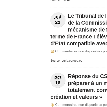
Source : csa.be
Le Tribunal de l
oct
de la Commissio
22
mécanisme de 
terme de France Télév
d’État compatible avec
Commentaires non disponibles po
Source : curia.europa.eu
Réponse du CSA
oct
préparer à un 
16
totalement con
création et valeurs »
Commentaires non disponibles po