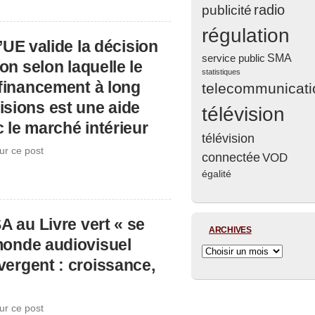
radio
publicité
régulation
’UE valide la décision
service public
SMA
n selon laquelle le
statistiques
financement à long
telecommunicati
isions est une aide
télévision
 le marché intérieur
télévision
ur ce post
connectée
VOD
égalité
 au Livre vert « se
ARCHIVES
monde audiovisuel
vergent : croissance,
ur ce post