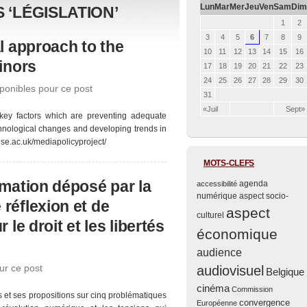
Lun
Mar
Mer
Jeu
Ven
Sam
Dim
 ‘LÉGISLATION’
1
2
3
4
5
6
7
8
9
l approach to the
10
11
12
13
14
15
16
inors
17
18
19
20
21
22
23
24
25
26
27
28
29
30
onibles pour ce post
31
«Juil
Sept»
l key factors which are preventing adequate
echnological changes and developing trends in
lse.ac.uk/mediapolicyproject/
MOTS-CLEFS
rmation déposé par la
agenda
accessibilité
numérique
aspect socio-
réflexion et de
aspect
culturel
 le droit et les libertés
économique
audience
ur ce post
audiovisuel
Belgique
cinéma
Commission
 et ses propositions sur cinq problématiques
convergence
Européenne