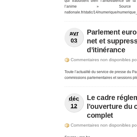
qui traduisent bien l’ambivalence de la
l’anime » Source : h
nationale.fr/static/14/numerique/numerique
Parlement europ
avr
net et suppress
03
d’itinérance
Commentaires non disponibles po
Toute l’actualité du service de presse du P
commissions parlementaires et sessions pl
Le cadre régle
déc
l’ouverture du 
12
complet
Commentaires non disponibles po