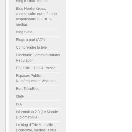
Blog d'Einar Thorsen
Blog Neelie Kroes,
commissaire européenne
responsable DG TIC &
médias
Blog Slate
Blogs à part (AJP)
Comprendre la télé
Electronic Communications
Regulation
ESJ Lille – Doc & Presse
Espaces Publics
Numériques de Wallonie
EuroTelcoBlog
Idate
INA
Information 2.0 (Le Monde
Diplomatique)
Le blog d'Eric Mainville –
Economie, médias, actus