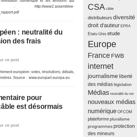
 révolution numérique et les tensions qui
CSA
ttp://www2.assemblee-
câble
_rapport.pdf
diversité
distributeurs
droit d'auteur
EPRA
éen : neutralité du
etude
Etats-Unis
ion des frais
Europe
France
FWB
ur ce post
internet
arlement européen: votes, résolutions, débats,
journalisme
liberté
énières. Source : www.europarl.europa.eu
des médias
législation
Médias
neutralité du net
mentaire pour
nouveaux médias
câble est désormais
numérique
OFCOM
plateforme
pluralisme
ur ce post
protection
programmes
des mineurs