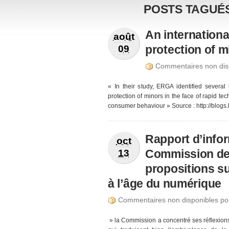
POSTS TAGUÉS
An internationa
août
protection of m
09
Commentaires non disp
« In their study, ERGA identified severa
protection of minors in the face of rapid t
consumer behaviour » Source : http://blogs.
Rapport d’info
oct
Commission de 
13
propositions sur
à l’âge du numérique
Commentaires non disponibles po
» la Commission a concentré ses réflexions