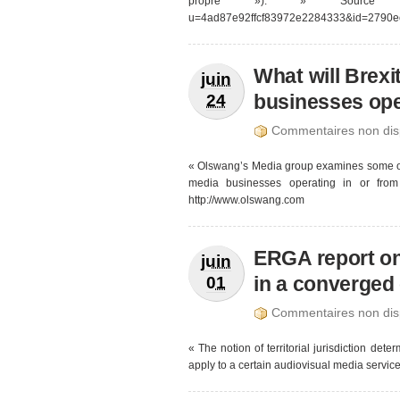
propre »). » Source : http:
u=4ad87e92ffcf83972e2284333&id=2790
What will Brexi
juin
businesses ope
24
Commentaires non disp
« Olswang’s Media group examines some of t
media businesses operating in or from 
http://www.olswang.com
ERGA report on t
juin
in a converged
01
Commentaires non disp
« The notion of territorial jurisdiction de
apply to a certain audiovisual media service