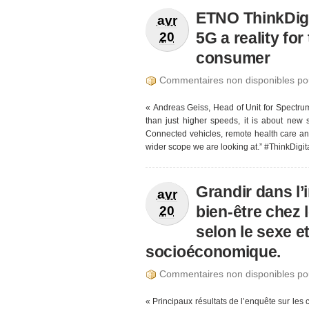
ETNO ThinkDigi
avr
5G a reality fo
20
consumer
Commentaires non disponibles po
« Andreas Geiss, Head of Unit for Spect
than just higher speeds, it is about new 
Connected vehicles, remote health care and
wider scope we are looking at.” #ThinkDigita
Grandir dans l’i
avr
bien-être chez 
20
selon le sexe et
socioéconomique.
Commentaires non disponibles po
« Principaux résultats de l’enquête sur le