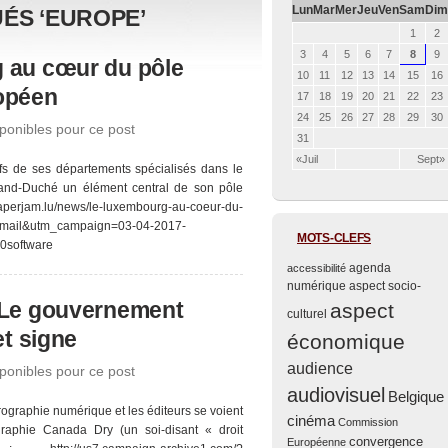
Lun
Mar
Mer
Jeu
Ven
Sam
Dim
ÉS ‘EUROPE’
1
2
3
4
5
6
7
8
9
 au cœur du pôle
10
11
12
13
14
15
16
opéen
17
18
19
20
21
22
23
24
25
26
27
28
29
30
onibles pour ce post
31
«Juil
Sept»
ifs de ses départements spécialisés dans le
Grand-Duché un élément central de son pôle
paperjam.lu/news/le-luxembourg-au-coeur-du-
mail&utm_campaign=03-04-2017-
MOTS-CLEFS
0software
agenda
accessibilité
numérique
aspect socio-
 Le gouvernement
aspect
culturel
et signe
économique
audience
onibles pour ce post
audiovisuel
Belgique
prographie numérique et les éditeurs se voient
cinéma
Commission
raphie Canada Dry (un soi-disant « droit
convergence
Européenne