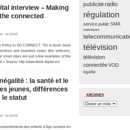
radio
publicité
tal interview – Making
régulation
r the connected
service public
SMA
statistiques
ur ce post
telecommunicati
télévision
rum Policy in DG CONNECT: “5G is much more
services and business cases (the verticals).
télévision
 smart cities are just a few examples of the
l » Source: http://www.think-digital.eu/
connectée
VOD
égalité
négalité : la santé et le
les jeunes, différences
ARCHIVES
 le statut
ur ce post
s comportements des enfants d’âge scolaire en