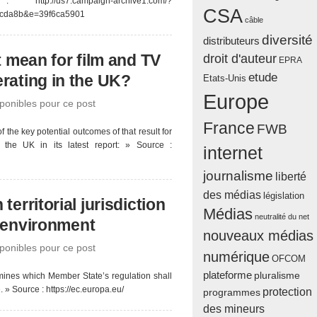
//us7.campaign-archive1.com/?
CSA
ecda8b&e=39f6ca5901
câble
diversité
distributeurs
t mean for film and TV
droit d'auteur
EPRA
etude
rating in the UK?
Etats-Unis
Europe
onibles pour ce post
France
FWB
he key potential outcomes of that result for
the UK in its latest report: » Source :
internet
journalisme
liberté
des médias
législation
erritorial jurisdiction
Médias
neutralité du net
 environment
nouveaux médias
onibles pour ce post
numérique
OFCOM
plateforme
pluralisme
termines which Member State’s regulation shall
. » Source : https://ec.europa.eu/
protection
programmes
des mineurs