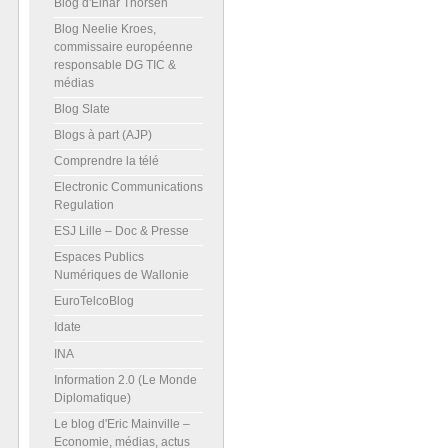
Blog d'Einar Thorsen
Blog Neelie Kroes,
commissaire européenne
responsable DG TIC &
médias
Blog Slate
Blogs à part (AJP)
Comprendre la télé
Electronic Communications
Regulation
ESJ Lille – Doc & Presse
Espaces Publics
Numériques de Wallonie
EuroTelcoBlog
Idate
INA
Information 2.0 (Le Monde
Diplomatique)
Le blog d'Eric Mainville –
Economie, médias, actus