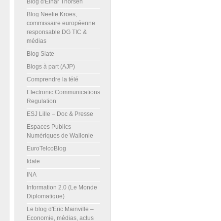
Blog d'Einar Thorsen
Blog Neelie Kroes,
commissaire européenne
responsable DG TIC &
médias
Blog Slate
Blogs à part (AJP)
Comprendre la télé
Electronic Communications
Regulation
ESJ Lille – Doc & Presse
Espaces Publics
Numériques de Wallonie
EuroTelcoBlog
Idate
INA
Information 2.0 (Le Monde
Diplomatique)
Le blog d'Eric Mainville –
Economie, médias, actus