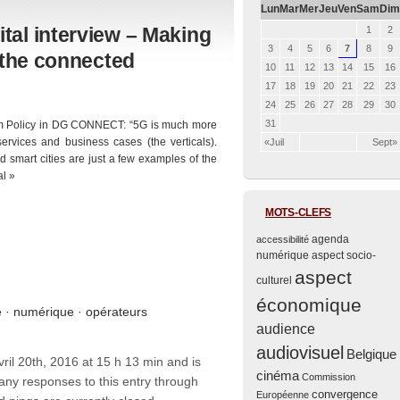
Lun
Mar
Mer
Jeu
Ven
Sam
Dim
tal interview – Making
1
2
3
4
5
6
7
8
9
r the connected
10
11
12
13
14
15
16
17
18
19
20
21
22
23
24
25
26
27
28
29
30
31
um Policy in DG CONNECT: “
5G is much more
services and business cases (the verticals).
«Juil
Sept»
 smart cities are just a few examples of the
al »
MOTS-CLEFS
agenda
accessibilité
numérique
aspect socio-
aspect
culturel
économique
e
·
numérique
·
opérateurs
audience
audiovisuel
Belgique
ril 20th, 2016 at 15 h 13 min and is
cinéma
Commission
 any responses to this entry through
convergence
Européenne