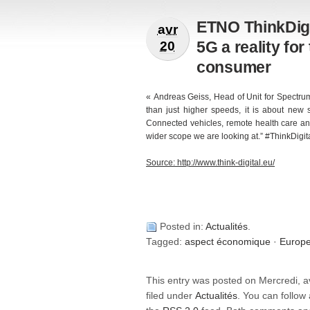
ETNO ThinkDigi
avr
5G a reality fo
20
consumer
« Andreas Geiss, Head of Unit for Spectr
than just higher speeds, it is about new 
Connected vehicles, remote health care and
wider scope we are looking at
.” #ThinkDigit
Source: http://www.think-digital.eu/
Posted in:
Actualités
.
Tagged:
aspect économique
·
Europ
This entry was posted on Mercredi, av
filed under
Actualités
. You can follow