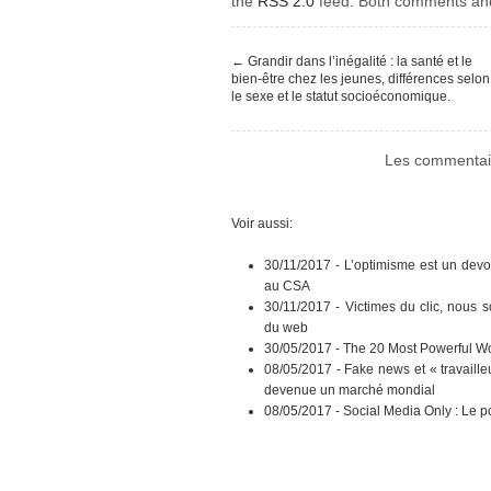
the
RSS 2.0
feed. Both comments and 
←
Grandir dans l’inégalité : la santé et le
bien-être chez les jeunes, différences selon
le sexe et le statut socioéconomique.
Les commentair
Voir aussi:
30/11/2017 -
L’optimisme est un devo
au CSA
30/11/2017 -
Victimes du clic, nous 
du web
30/05/2017 -
The 20 Most Powerful Wo
08/05/2017 -
Fake news et « travaille
devenue un marché mondial
08/05/2017 -
Social Media Only : Le p