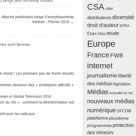
pings are currently closed.
CSA
câble
diversité
Marché publicitaire belge // Investissements
distributeurs
médias – Février 2016
→
droit d'auteur
EPRA
etude
Etats-Unis
Europe
es sont fermés.
France
FWB
internet
ir moral ! Les premiers pas de Karim Ibourki
journalisme
liberté
des médias
législation
sommes devenus des « prolétaires affectifs »
Médias
neutralité du net
men in Global Television 2016
nouveaux médias
urs du clic » : comment la désinformation est
numérique
OFCOM
oint avec les radicaux
plateforme
pluralisme
protection
programmes
des mineurs