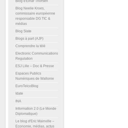
Blog d'Einar Thorsen
Blog Neelie Kroes,
commissaire européenne
responsable DG TIC &
médias
Blog Slate
Blogs à part (AJP)
Comprendre la télé
Electronic Communications
Regulation
ESJ Lille – Doc & Presse
Espaces Publics
Numériques de Wallonie
EuroTelcoBlog
Idate
INA
Information 2.0 (Le Monde
Diplomatique)
Le blog d'Eric Mainville –
Economie, médias, actus