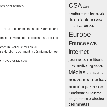
CSA
es sont fermés.
câble
diversité
distributeurs
droit d'auteur
EPRA
etude
Etats-Unis
ir moral ! Les premiers pas de Karim Ibourki
Europe
sommes devenus des « prolétaires affectifs »
France
FWB
men in Global Television 2016
internet
urs du clic » : comment la désinformation est
journalisme
liberté
oint avec les radicaux
des médias
législation
Médias
neutralité du net
nouveaux médias
numérique
OFCOM
plateforme
pluralisme
protection
programmes
des mineurs