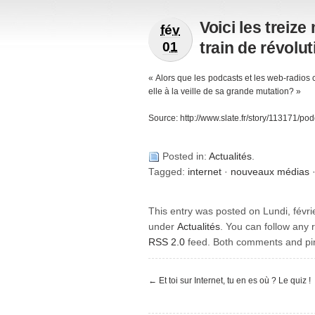
Voici les treiz
fév
train de révolut
01
« Alors que les podcasts et les web-radios 
elle à la veille de sa grande mutation? »
Source: http://www.slate.fr/story/113171/pod
Posted in:
Actualités
.
Tagged:
internet
·
nouveaux médias
This entry was posted on Lundi, févrie
under
Actualités
. You can follow any 
RSS 2.0
feed. Both comments and pin
←
Et toi sur Internet, tu en es où ? Le quiz !