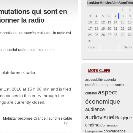
Lun
Mar
Mer
Jeu
Ven
Sam
Dim
e mutations qui sont en
1
2
3
4
5
6
7
8
9
ionner la radio
10
11
12
13
14
15
16
17
18
19
20
21
22
23
connaissent un succès croissant, la radio est-
24
25
26
27
28
29
30
31
«Juil
Sept»
cast-social-radio-treize-mutations
MOTS-CLEFS
·
plateforme
·
radio
agenda
accessibilité
numérique
aspect socio-
r 1st, 2016 at 15 h 08 min and is filed
aspect
culturel
responses to this entry through the
économique
gs are currently closed.
audience
audiovisuel
Belgique
Mobistar becomes Orange, launches cable
TV
→
cinéma
Commission
convergence
Européenne