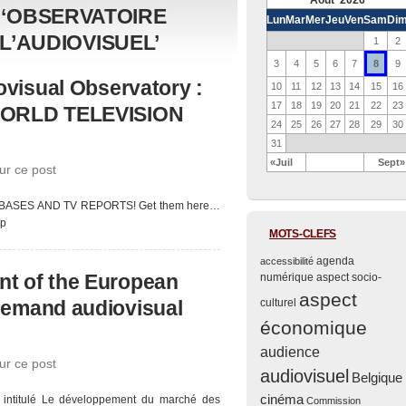
Août 2026
 ‘OBSERVATOIRE
Lun
Mar
Mer
Jeu
Ven
Sam
Di
L’AUDIOVISUEL’
1
2
8
3
4
5
6
7
9
visual Observatory :
10
11
12
13
14
15
16
17
18
19
20
21
22
23
ORLD TELEVISION
24
25
26
27
28
29
30
31
«Juil
Sept»
ur ce post
BASES AND TV REPORTS! Get them here…
hp
MOTS-CLEFS
agenda
accessibilité
t of the European
numérique
aspect socio-
aspect
demand audiovisual
culturel
économique
audience
ur ce post
audiovisuel
Belgique
cinéma
intitulé Le développement du marché des
Commission