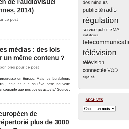
n de l’audiovisuel
des mineurs
nnes, 2014)
radio
publicité
régulation
ur ce post
service public
SMA
statistiques
telecommunicati
s médias : des lois
télévision
ur un même contenu ?
télévision
onibles pour ce post
connectée
VOD
égalité
progresse en Europe. Mais les législateurs
is juridiques que soulève cette nouvelle
si courante que nos postes actuels.’ Source :
ARCHIVES
 européen de
 répertorié plus de 3000