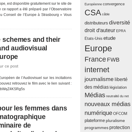
e, est disponible gratuitement sur le site de
convergence
Européenne
ce rapport a été préparé par l’Observatoire
CSA
câble
e du Conseil de l’Europe à Strasbourg » Vous
diversité
distributeurs
droit d'auteur
EPRA
etude
e schemes and their
Etats-Unis
Europe
and audiovisual
Europe
France
FWB
ur ce post
internet
uropéen de l’Audiovisuel sur les incitations
journalisme
liberté
pouvez retrouvez le film avec le lien suivant :
des médias
législation
?v=bWqZ4KSRg5s
Médias
neutralité du net
nouveaux médias
 pour les femmes dans
numérique
OFCOM
nématographique
plateforme
pluralisme
éminaire de
protection
programmes