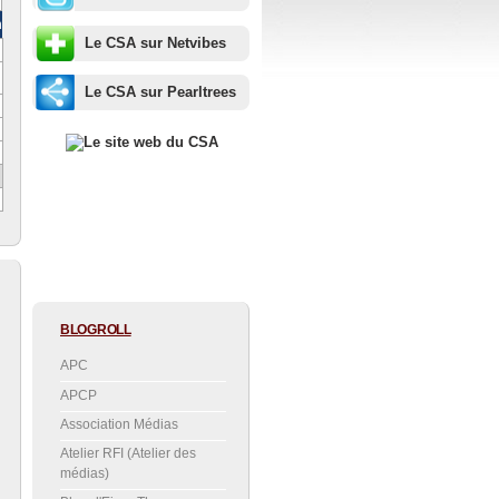
m
Le CSA sur Netvibes
Le CSA sur Pearltrees
BLOGROLL
APC
APCP
Association Médias
Atelier RFI (Atelier des
médias)