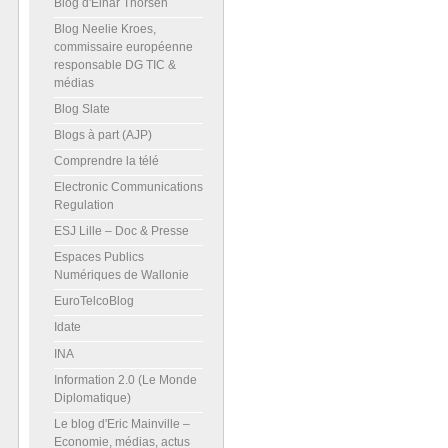
Blog d'Einar Thorsen
Blog Neelie Kroes,
commissaire européenne
responsable DG TIC &
médias
Blog Slate
Blogs à part (AJP)
Comprendre la télé
Electronic Communications
Regulation
ESJ Lille – Doc & Presse
Espaces Publics
Numériques de Wallonie
EuroTelcoBlog
Idate
INA
Information 2.0 (Le Monde
Diplomatique)
Le blog d'Eric Mainville –
Economie, médias, actus