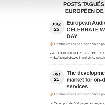
POSTS TAGUÉS
EUROPÉEN DE 
European Audio
nov
CELEBRATE W
25
DAY
Commentaires non disponibles po
« WITH OUR GREAT FREE ON LINE DATA
» http://avmsd.obs.coe.int/cgi-bin/search.p
The developmen
avr
market for on-
21
services
Commentaires non disponibles po
» Ce rapport de 500 pages en anglais, 