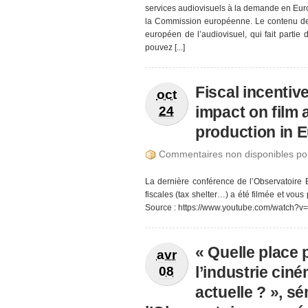
services audiovisuels à la demande en Europ
la Commission européenne. Le contenu de 
européen de l’audiovisuel, qui fait parti
pouvez [...]
Fiscal incentiv
oct
impact on film 
24
production in 
Commentaires non disponibles po
La dernière conférence de l’Observatoire E
fiscales (tax shelter…) a été filmée et vous 
Source : https://www.youtube.com/watch
« Quelle place
avr
l’industrie ci
08
actuelle ? », s