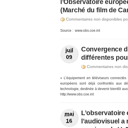
l’Observatoire europée
(Marché du film de Ca
Commentaires non disponibles po
Source : www.obs.coe.int
Convergence de
juil
différentes po
09
Commentaires non disp
« L’équipement en téléviseurs connectés 
européens sont déjà confrontés aux déf
technologie, destinée à devenir bientôt aus
http://www.obs.coe.int
L’observatoire
mai
l’audiovisuel a
16