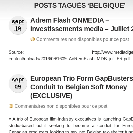
POSTS TAGUÉS ‘BELGIQUE’
Adrem Flash ONMEDIA –
sept
Investissements media – Juillet
19
Commentaires non disponibles pour ce post
Source: http://www.mediadigest.b
content/uploads/2016/09/1609_AdRemFlash_MDB_juli_FR.pdf
European Trio Form GapBusters
sept
Conduit to Belgian Soft Money
09
(EXCLUSIVE)
Commentaires non disponibles pour ce post
« A trio of European film-industry executives is launching Gap
studio-based outfit seeking to become a conduit for Eur
Canadian producers looking to tap into Belgian tax-shelter fund