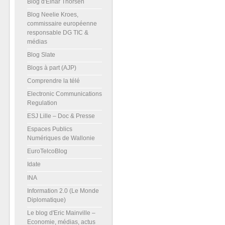
Blog d'Einar Thorsen
Blog Neelie Kroes,
commissaire européenne
responsable DG TIC &
médias
Blog Slate
Blogs à part (AJP)
Comprendre la télé
Electronic Communications
Regulation
ESJ Lille – Doc & Presse
Espaces Publics
Numériques de Wallonie
EuroTelcoBlog
Idate
INA
Information 2.0 (Le Monde
Diplomatique)
Le blog d'Eric Mainville –
Economie, médias, actus