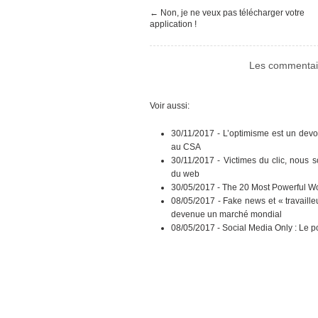
←
Non, je ne veux pas télécharger votre
application !
Les commentair
Voir aussi:
30/11/2017 -
L’optimisme est un devo
au CSA
30/11/2017 -
Victimes du clic, nous 
du web
30/05/2017 -
The 20 Most Powerful Wo
08/05/2017 -
Fake news et « travaille
devenue un marché mondial
08/05/2017 -
Social Media Only : Le p