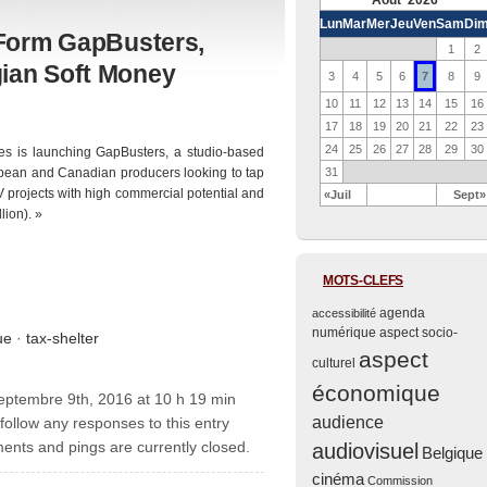
Août 2026
Lun
Mar
Mer
Jeu
Ven
Sam
Di
 Form GapBusters,
1
2
gian Soft Money
7
3
4
5
6
8
9
10
11
12
13
14
15
16
17
18
19
20
21
22
23
24
25
26
27
28
29
30
ives is launching GapBusters, a studio-based
ropean and Canadian producers looking to tap
31
TV projects with high commercial potential and
«Juil
Sept»
lion). »
MOTS-CLEFS
agenda
accessibilité
numérique
aspect socio-
ue
·
tax-shelter
aspect
culturel
économique
eptembre 9th, 2016 at 10 h 19 min
audience
follow any responses to this entry
nts and pings are currently closed.
audiovisuel
Belgique
cinéma
Commission