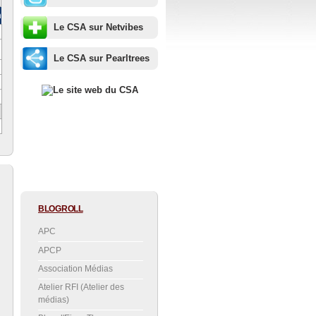
m
Le CSA sur Netvibes
Le CSA sur Pearltrees
BLOGROLL
APC
APCP
Association Médias
Atelier RFI (Atelier des
médias)