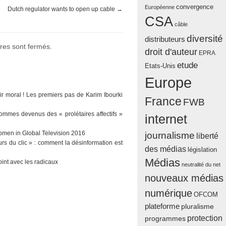
convergence
Européenne
Dutch regulator wants to open up cable
→
CSA
câble
diversité
distributeurs
es sont fermés.
droit d'auteur
EPRA
etude
Etats-Unis
Europe
ir moral ! Les premiers pas de Karim Ibourki
France
FWB
sommes devenus des « prolétaires affectifs »
internet
men in Global Television 2016
journalisme
liberté
urs du clic » : comment la désinformation est
des médias
législation
Médias
oint avec les radicaux
neutralité du net
nouveaux médias
numérique
OFCOM
plateforme
pluralisme
protection
programmes