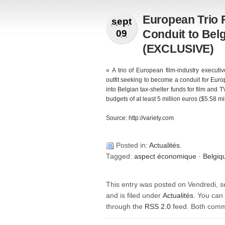
European Trio
sept
Conduit to Bel
09
(EXCLUSIVE)
« A trio of European film-industry execut
outfit seeking to become a conduit for Eu
into Belgian tax-shelter funds for film and 
budgets of at least 5 million euros ($5.58 mil
Source: http://variety.com
Posted in:
Actualités
.
Tagged:
aspect économique
·
Belgiq
This entry was posted on Vendredi, s
and is filed under
Actualités
. You can 
through the
RSS 2.0
feed. Both comme