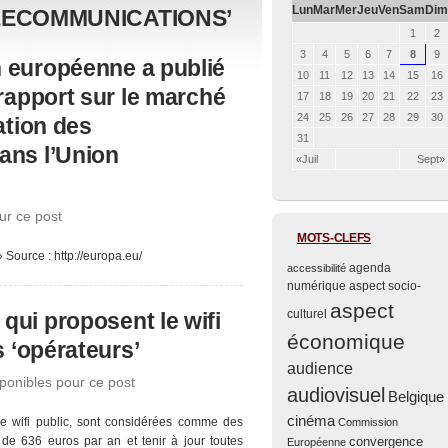
Lun
Mar
Mer
Jeu
Ven
Sam
Dim
LECOMMUNICATIONS’
1
2
3
4
5
6
7
8
9
 européenne a publié
10
11
12
13
14
15
16
rapport sur le marché
17
18
19
20
21
22
23
24
25
26
27
28
29
30
ation des
31
ans l’Union
«Juil
Sept»
ur ce post
MOTS-CLEFS
 Source : http://europa.eu/
agenda
accessibilité
numérique
aspect socio-
aspect
culturel
ui proposent le wifi
économique
s ‘opérateurs’
audience
onibles pour ce post
audiovisuel
Belgique
cinéma
 wifi public, sont considérées comme des
Commission
r de 636 euros par an et tenir à jour toutes
convergence
Européenne