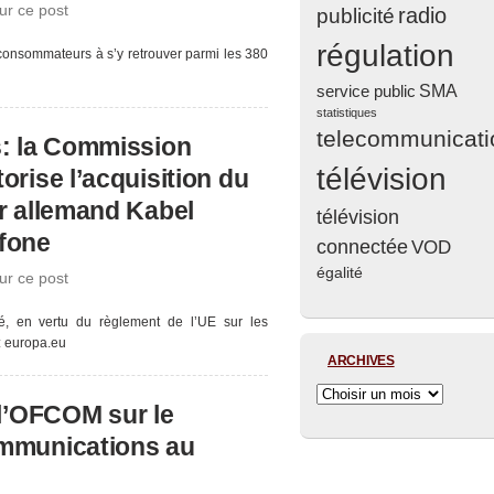
ur ce post
radio
publicité
régulation
 consommateurs à s’y retrouver parmi les 380
service public
SMA
statistiques
telecommunicati
: la Commission
télévision
rise l’acquisition du
r allemand Kabel
télévision
fone
connectée
VOD
égalité
ur ce post
, en vertu du règlement de l’UE sur les
: europa.eu
ARCHIVES
 l’OFCOM sur le
mmunications au