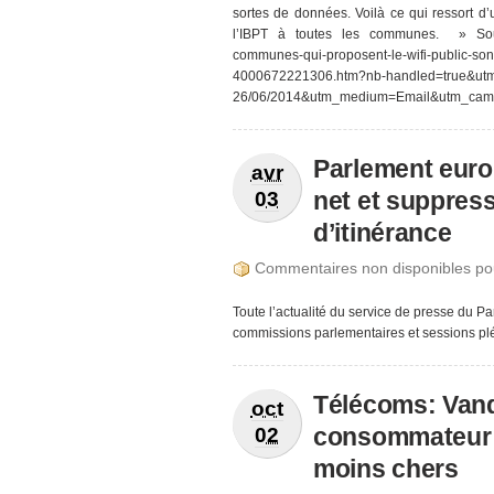
sortes de données. Voilà ce qui ressort d
l’IBPT à toutes les communes. » Source h
communes-qui-proposent-le-wifi-public-sont
4000672221306.htm?nb-handled=true&utm
26/06/2014&utm_medium=Email&utm_ca
Parlement europ
avr
net et suppress
03
d’itinérance
Commentaires non disponibles po
Toute l’actualité du service de presse du P
commissions parlementaires et sessions pl
Télécoms: Vand
oct
consommateur à 
02
moins chers