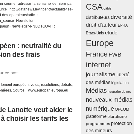
’un courrier adressé la semaine dernière par
CSA
câble
ttp://datanews.levif.be/ict/actualite/les-
-des-operateurs/article-
diversité
distributeurs
_source=Newsletter-
droit d'auteur
EPRA
mpaign=Newsletter-RNBDTGOVFR
etude
Etats-Unis
Europe
éen : neutralité du
ion des frais
France
FWB
internet
ur ce post
journalisme
liberté
des médias
législation
arlement européen: votes, résolutions, débats,
Médias
énières. Source : www.europarl.europa.eu
neutralité du net
nouveaux médias
numérique
e Lanotte veut aider le
OFCOM
plateforme
pluralisme
choisir les tarifs les
protection
programmes
des mineurs