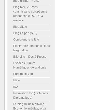
Blog d'Einar Thorsen
Blog Neelie Kroes,
commissaire européenne
responsable DG TIC &
médias
Blog Slate
Blogs à part (AJP)
Comprendre la télé
Electronic Communications
Regulation
ESJ Lille – Doc & Presse
Espaces Publics
Numériques de Wallonie
EuroTelcoBlog
Idate
INA
Information 2.0 (Le Monde
Diplomatique)
Le blog d'Eric Mainville –
Economie, médias, actus