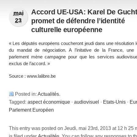
Accord UE-USA: Karel De Guch
mai
promet de défendre l’identité
23
culturelle européenne
« Les députés européens coucheront jeudi dans une résolution l
du mandat de négociation. A l’initative de la France, une 
parlement mène campagne pour que les services audiovisue
exclus de l’accord. »
Source :
www.lalibre.be
Posted in:
Actualités
.
Tagged:
aspect économique
·
audiovisuel
·
Etats-Unis
·
Eu
Parlement Européen
This entry was posted on Jeudi, mai 23rd, 2013 at 12 h 25 
is filed under
Actualités
. You can follow any responses to th