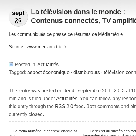
La télévision dans le monde :
sept
Contenus connectés, TV amplifi
26
Les communiqués de presse de résultats de Médiamétrie
Source :
www.mediametrie.fr
Posted in:
Actualités
.
Tagged:
aspect économique
·
distributeurs
·
télévision con
This entry was posted on Jeudi, septembre 26th, 2013 at 1
min and is filed under
Actualités
. You can follow any respo
this entry through the
RSS 2.0
feed. Both comments and pi
currently closed.
←
La radio numérique cherche encore sa
Le secret du succès des rad
voie
Immersion dans ces studios pa