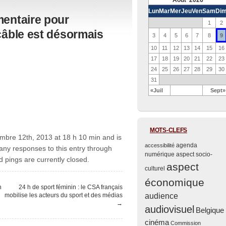
Août 2026
Lun
Mar
Mer
Jeu
Ven
Sam
Di
mentaire pour
1
2
câble est désormais
9
3
4
5
6
7
8
10
11
12
13
14
15
16
17
18
19
20
21
22
23
24
25
26
27
28
29
30
31
«Juil
Sept»
MOTS-CLEFS
mbre 12th, 2013 at 18 h 10 min and is
agenda
accessibilité
 any responses to this entry through
numérique
aspect socio-
pings are currently closed.
aspect
culturel
économique
n
24 h de sport féminin : le CSA français
mobilise les acteurs du sport et des médias
audience
→
audiovisuel
Belgique
cinéma
Commission