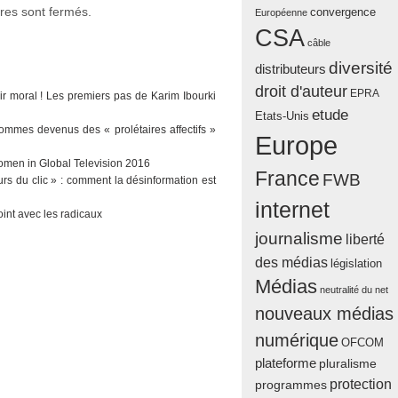
es sont fermés.
convergence
Européenne
CSA
câble
diversité
distributeurs
droit d'auteur
EPRA
ir moral ! Les premiers pas de Karim Ibourki
etude
Etats-Unis
sommes devenus des « prolétaires affectifs »
Europe
men in Global Television 2016
France
FWB
urs du clic » : comment la désinformation est
internet
oint avec les radicaux
journalisme
liberté
des médias
législation
Médias
neutralité du net
nouveaux médias
numérique
OFCOM
plateforme
pluralisme
protection
programmes