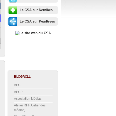
m
Le CSA sur Netvibes
Le CSA sur Pearltrees
BLOGROLL
APC
APCP
Association Médias
Atelier RFI (Atelier des
médias)