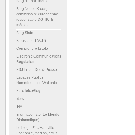
Blog d'Einar Thorsen
Blog Neelie Kroes,
commissaire européenne
responsable DG TIC &
médias
Blog Slate
Blogs à part (AJP)
Comprendre la télé
Electronic Communications
Regulation
ESJ Lille – Doc & Presse
Espaces Publics
Numériques de Wallonie
EuroTelcoBlog
Idate
INA
Information 2.0 (Le Monde
Diplomatique)
Le blog d'Eric Mainville –
Economie, médias, actus