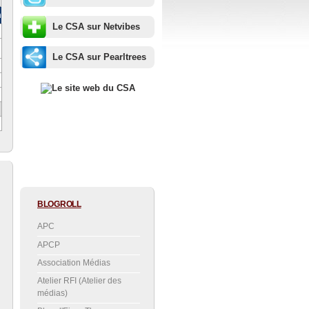
m
Le CSA sur Netvibes
Le CSA sur Pearltrees
BLOGROLL
APC
APCP
Association Médias
Atelier RFI (Atelier des
médias)