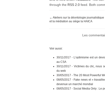
through the
RSS 2.0
feed. Both comme
←
Ateliers sur la déontologie journalistique
et la médiation au siège la HAICA
Les commentair
Voir aussi:
30/11/2017 -
L’optimisme est un devo
au CSA
30/11/2017 -
Victimes du clic, nous 
du web
30/05/2017 -
The 20 Most Powerful Wo
08/05/2017 -
Fake news et « travaille
devenue un marché mondial
08/05/2017 -
Social Media Only : Le p