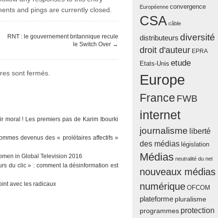
convergence
Européenne
nts and pings are currently closed.
CSA
câble
diversité
RNT : le gouvernement britannique recule
distributeurs
le Switch Over
→
droit d'auteur
EPRA
etude
Etats-Unis
es sont fermés.
Europe
France
FWB
internet
ir moral ! Les premiers pas de Karim Ibourki
journalisme
liberté
sommes devenus des « prolétaires affectifs »
des médias
législation
Médias
men in Global Television 2016
neutralité du net
urs du clic » : comment la désinformation est
nouveaux médias
oint avec les radicaux
numérique
OFCOM
plateforme
pluralisme
protection
programmes