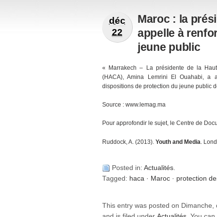
Maroc : la pré
déc
appelle à renfo
22
jeune public
« Marrakech – La présidente de la Haute
(HACA), Amina Lemrini El Ouahabi, a a
dispositions de protection du jeune public 
Source :
www.lemag.ma
Pour approfondir le sujet, le Centre de Do
Ruddock, A. (2013).
Youth and Media
. Lond
Posted in:
Actualités
.
Tagged:
haca
·
Maroc
·
protection d
This entry was posted on Dimanche,
and is filed under
Actualités
. You can 