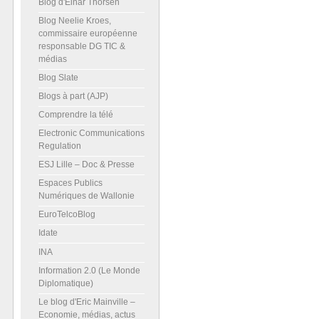
Blog d'Einar Thorsen
Blog Neelie Kroes,
commissaire européenne
responsable DG TIC &
médias
Blog Slate
Blogs à part (AJP)
Comprendre la télé
Electronic Communications
Regulation
ESJ Lille – Doc & Presse
Espaces Publics
Numériques de Wallonie
EuroTelcoBlog
Idate
INA
Information 2.0 (Le Monde
Diplomatique)
Le blog d'Eric Mainville –
Economie, médias, actus