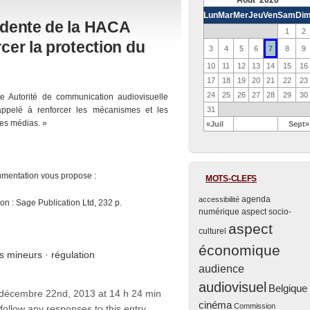
Août 2026
Lun
Mar
Mer
Jeu
Ven
Sam
Di
sidente de la HACA
1
2
rcer la protection du
7
3
4
5
6
8
9
10
11
12
13
14
15
16
17
18
19
20
21
22
23
24
25
26
27
28
29
30
 Autorité de communication audiovisuelle
ppelé à renforcer les mécanismes et les
31
des médias. »
«Juil
Sept»
cumentation vous propose :
MOTS-CLEFS
agenda
accessibilité
on : Sage Publication Ltd, 232 p.
numérique
aspect socio-
aspect
culturel
économique
es mineurs
·
régulation
audience
audiovisuel
Belgique
 décembre 22nd, 2013 at 14 h 24 min
cinéma
Commission
follow any responses to this entry