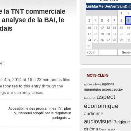
Août 2026
Lun
Mar
Mer
Jeu
Ven
Sam
Di
e la TNT commerciale
1
2
 analyse de la BAI, le
9
3
4
5
6
7
8
ndais
10
11
12
13
14
15
16
17
18
19
20
21
22
23
24
25
26
27
28
29
30
31
«Juil
Sept»
NT
MOTS-CLEFS
r 4th, 2014 at 16 h 23 min and is filed
agenda
accessibilité
responses to this entry through the
numérique
aspect socio-
gs are currently closed.
aspect
culturel
économique
Accessibilité des programmes TV : plan
pluriannuel adopté par le régulateur
audience
portugais
→
audiovisuel
Belgique
cinéma
Commission