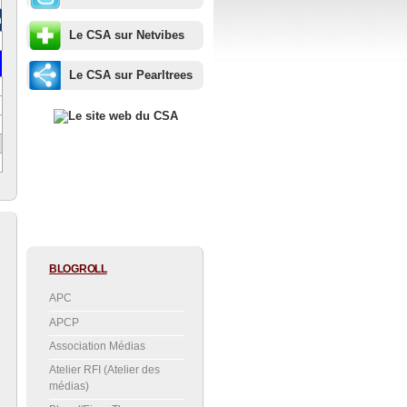
m
Le CSA sur Netvibes
Le CSA sur Pearltrees
BLOGROLL
APC
APCP
Association Médias
Atelier RFI (Atelier des
médias)