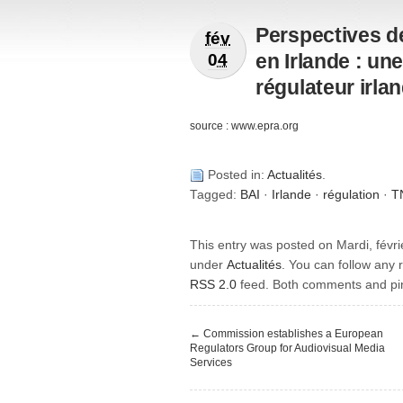
Perspectives d
fév
en Irlande : une
04
régulateur irla
source :
www.epra.org
Posted in:
Actualités
.
Tagged:
BAI
·
Irlande
·
régulation
·
T
This entry was posted on Mardi, févrie
under
Actualités
. You can follow any 
RSS 2.0
feed. Both comments and pin
←
Commission establishes a European
Regulators Group for Audiovisual Media
Services