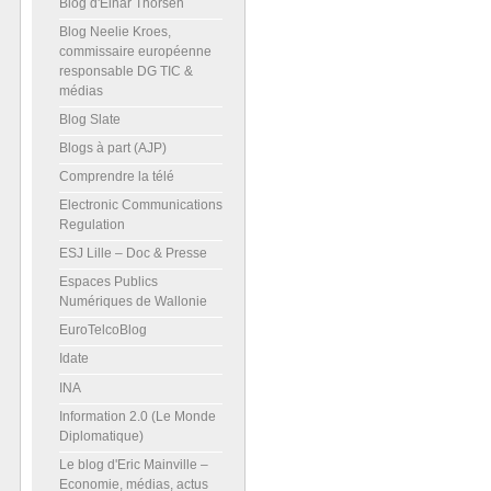
Blog d'Einar Thorsen
Blog Neelie Kroes,
commissaire européenne
responsable DG TIC &
médias
Blog Slate
Blogs à part (AJP)
Comprendre la télé
Electronic Communications
Regulation
ESJ Lille – Doc & Presse
Espaces Publics
Numériques de Wallonie
EuroTelcoBlog
Idate
INA
Information 2.0 (Le Monde
Diplomatique)
Le blog d'Eric Mainville –
Economie, médias, actus