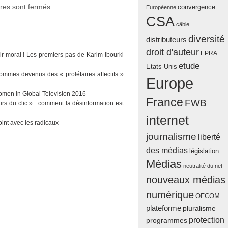
es sont fermés.
convergence
Européenne
CSA
câble
diversité
distributeurs
droit d'auteur
EPRA
ir moral ! Les premiers pas de Karim Ibourki
etude
Etats-Unis
sommes devenus des « prolétaires affectifs »
Europe
men in Global Television 2016
France
FWB
urs du clic » : comment la désinformation est
internet
oint avec les radicaux
journalisme
liberté
des médias
législation
Médias
neutralité du net
nouveaux médias
numérique
OFCOM
plateforme
pluralisme
protection
programmes