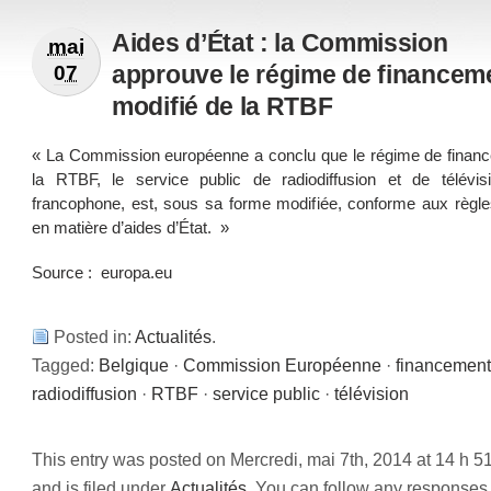
Aides d’État : la Commission
mai
approuve le régime de financem
07
modifié de la RTBF
« La Commission européenne a conclu que le régime de finan
la RTBF, le service public de radiodiffusion et de télévis
francophone, est, sous sa forme modifiée, conforme aux règle
en matière d’aides d’État. »
Source :
europa.eu
Posted in:
Actualités
.
Tagged:
Belgique
·
Commission Européenne
·
financement
radiodiffusion
·
RTBF
·
service public
·
télévision
This entry was posted on Mercredi, mai 7th, 2014 at 14 h 5
and is filed under
Actualités
. You can follow any responses 