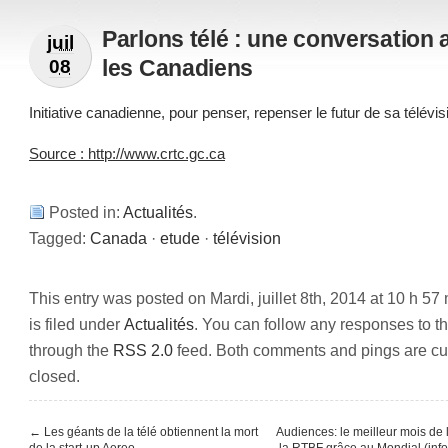
Parlons télé : une conversation 
juil
les Canadiens
08
Initiative canadienne, pour penser, repenser le futur de sa télévis
Source : http://www.crtc.gc.ca
Posted in:
Actualités
.
Tagged:
Canada
·
etude
·
télévision
This entry was posted on Mardi, juillet 8th, 2014 at 10 h 57
is filed under
Actualités
. You can follow any responses to th
through the
RSS 2.0
feed. Both comments and pings are cur
closed.
←
Les géants de la télé obtiennent la mort
Audiences: le meilleur mois de l
de la start-up Aereo
la RTBF grâce au Mondial (inf