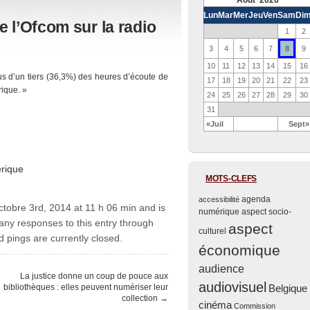
Août 2026
Lun
Mar
Mer
Jeu
Ven
Sam
Di
l’Ofcom sur ​​la radio
1
2
8
3
4
5
6
7
9
10
11
12
13
14
15
16
us d’un tiers (36,3%) des heures d’écoute de
17
18
19
20
21
22
23
rique. »
24
25
26
27
28
29
30
31
«Juil
Sept»
rique
MOTS-CLEFS
agenda
accessibilité
ctobre 3rd, 2014 at 11 h 06 min and is
numérique
aspect socio-
 any responses to this entry through
aspect
culturel
pings are currently closed.
économique
audience
La justice donne un coup de pouce aux
audiovisuel
bibliothèques : elles peuvent numériser leur
Belgique
collection
→
cinéma
Commission