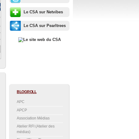
m
Le CSA sur Netvibes
Le CSA sur Pearltrees
BLOGROLL
APC
APCP
Association Médias
Atelier RFI (Atelier des
médias)