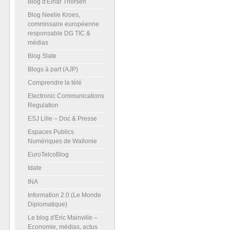
Blog d'Einar Thorsen
Blog Neelie Kroes,
commissaire européenne
responsable DG TIC &
médias
Blog Slate
Blogs à part (AJP)
Comprendre la télé
Electronic Communications
Regulation
ESJ Lille – Doc & Presse
Espaces Publics
Numériques de Wallonie
EuroTelcoBlog
Idate
INA
Information 2.0 (Le Monde
Diplomatique)
Le blog d'Eric Mainville –
Economie, médias, actus