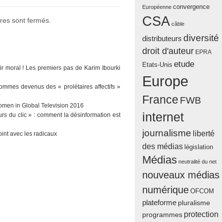
convergence
Européenne
CSA
es sont fermés.
câble
diversité
distributeurs
droit d'auteur
EPRA
etude
Etats-Unis
ir moral ! Les premiers pas de Karim Ibourki
Europe
sommes devenus des « prolétaires affectifs »
France
FWB
men in Global Television 2016
internet
urs du clic » : comment la désinformation est
journalisme
liberté
oint avec les radicaux
des médias
législation
Médias
neutralité du net
nouveaux médias
numérique
OFCOM
plateforme
pluralisme
protection
programmes