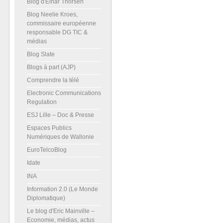
Blog d'Einar Thorsen
Blog Neelie Kroes,
commissaire européenne
responsable DG TIC &
médias
Blog Slate
Blogs à part (AJP)
Comprendre la télé
Electronic Communications
Regulation
ESJ Lille – Doc & Presse
Espaces Publics
Numériques de Wallonie
EuroTelcoBlog
Idate
INA
Information 2.0 (Le Monde
Diplomatique)
Le blog d'Eric Mainville –
Economie, médias, actus