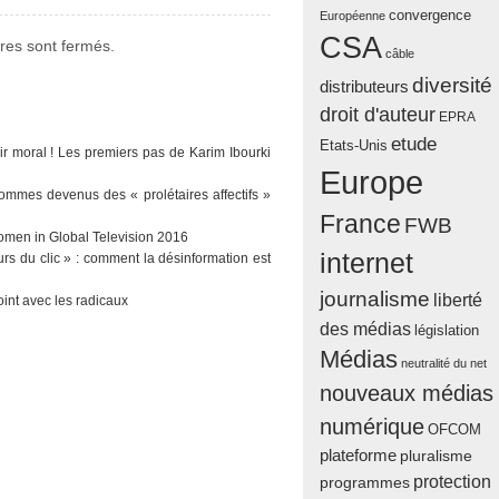
convergence
Européenne
CSA
es sont fermés.
câble
diversité
distributeurs
droit d'auteur
EPRA
etude
Etats-Unis
ir moral ! Les premiers pas de Karim Ibourki
Europe
sommes devenus des « prolétaires affectifs »
France
FWB
men in Global Television 2016
internet
urs du clic » : comment la désinformation est
journalisme
liberté
oint avec les radicaux
des médias
législation
Médias
neutralité du net
nouveaux médias
numérique
OFCOM
plateforme
pluralisme
protection
programmes