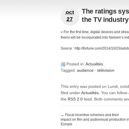
The ratings sy
oct
the TV industry
27
« For the first time, digital devices and st
them) will be incorporated into Nielsen’s in
Source : http://fortune.com/2014/10/23/adob
Posted in:
Actualités
.
Tagged:
audience
·
télévision
This entry was posted on Lundi, octo
filed under
Actualités
. You can follow
the
RSS 2.0
feed. Both comments and 
←
Fiscal incentive schemes and their
impact on film and audiovisual production i
Europe