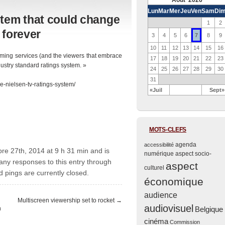
Août 2026
Lun
Mar
Mer
Jeu
Ven
Sam
Di
stem that could change
1
2
 forever
7
3
4
5
6
8
9
10
11
12
13
14
15
16
reaming services (and the viewers that embrace
17
18
19
20
21
22
23
dustry standard ratings system. »
24
25
26
27
28
29
30
31
e-nielsen-tv-ratings-system/
«Juil
Sept»
MOTS-CLEFS
agenda
accessibilité
bre 27th, 2014 at 9 h 31 min and is
numérique
aspect socio-
 any responses to this entry through
aspect
culturel
pings are currently closed.
économique
audience
Multiscreen viewership set to rocket
→
audiovisuel
n
Belgique
cinéma
Commission