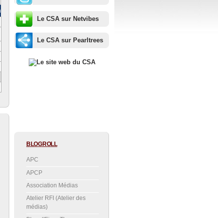
m
Le CSA sur Netvibes
Le CSA sur Pearltrees
BLOGROLL
APC
APCP
Association Médias
Atelier RFI (Atelier des
médias)