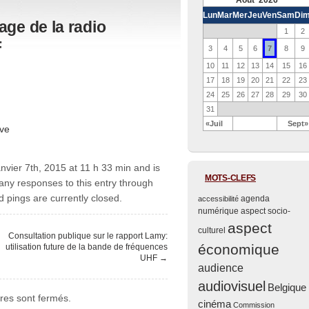
Août 2026
Lun
Mar
Mer
Jeu
Ven
Sam
Di
age de la radio
1
2
F
7
3
4
5
6
8
9
10
11
12
13
14
15
16
17
18
19
20
21
22
23
24
25
26
27
28
29
30
31
«Juil
Sept»
ive
nvier 7th, 2015 at 11 h 33 min and is
MOTS-CLEFS
 any responses to this entry through
pings are currently closed.
agenda
accessibilité
numérique
aspect socio-
aspect
culturel
Consultation publique sur le rapport Lamy:
économique
utilisation future de la bande de fréquences
UHF
→
audience
audiovisuel
Belgique
es sont fermés.
cinéma
Commission