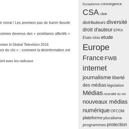
convergence
Européenne
CSA
câble
diversité
distributeurs
ir moral ! Les premiers pas de Karim Ibourki
droit d'auteur
EPRA
sommes devenus des « prolétaires affectifs »
etude
Etats-Unis
Europe
men in Global Television 2016
urs du clic » : comment la désinformation est
France
FWB
oint avec les radicaux
internet
journalisme
liberté
des médias
législation
Médias
neutralité du net
nouveaux médias
numérique
OFCOM
plateforme
pluralisme
protection
programmes