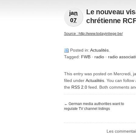
Le nouveau vis
jan
chrétienne RC
07
Source : http://www.todayinliege.be/
Posted in:
Actualités
.
Tagged:
FWB
·
radio
·
radio associat
This entry was posted on Mercredi, ja
filed under
Actualités
. You can follow
the
RSS 2.0
feed. Both comments and 
←
German media authorities want to
regulate TV channel listings
Les commentair