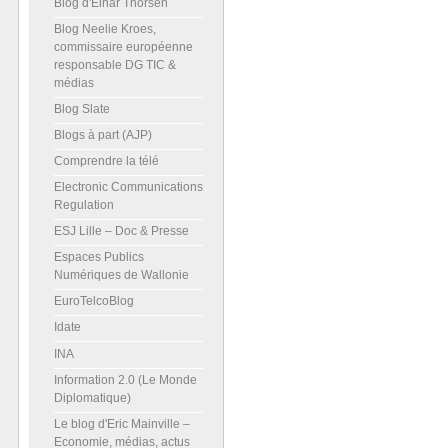
Blog d'Einar Thorsen
Blog Neelie Kroes,
commissaire européenne
responsable DG TIC &
médias
Blog Slate
Blogs à part (AJP)
Comprendre la télé
Electronic Communications
Regulation
ESJ Lille – Doc & Presse
Espaces Publics
Numériques de Wallonie
EuroTelcoBlog
Idate
INA
Information 2.0 (Le Monde
Diplomatique)
Le blog d'Eric Mainville –
Economie, médias, actus