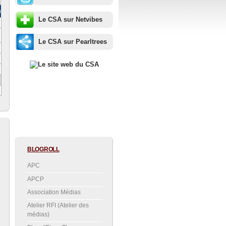
m
Le CSA sur Netvibes
Le CSA sur Pearltrees
BLOGROLL
APC
APCP
Association Médias
Atelier RFI (Atelier des
médias)