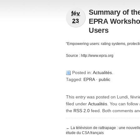
Summary of th
fév
EPRA Worksho
23
Users
“Empowering users: rating systems, protecti
Source : http://www.epra.org
Posted in:
Actualités
.
Tagged:
EPRA
·
public
This entry was posted on Lundi, févri
filed under
Actualités
. You can follow
the
RSS 2.0
feed. Both comments and 
←
La télévision de rattrapage : une nouvell
étude du CSA français