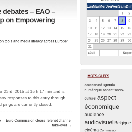
Août 2026
Lun
Mar
Mer
Jeu
Ven
Sam
Di
e debates – EAO –
1
2
p on Empowering
8
3
4
5
6
7
9
10
11
12
13
14
15
16
17
18
19
20
21
22
23
24
25
26
27
28
29
30
on tools and media literacy across Europe”
31
«Juil
Sept»
MOTS-CLEFS
agenda
accessibilité
numérique
aspect socio-
er 23rd, 2015 at 15 h 17 min and is
aspect
 any responses to this entry through
culturel
pings are currently closed.
économique
audience
e
Euro Commission clears Telenet channel
audiovisuel
Belgique
take-over
→
cinéma
Commission