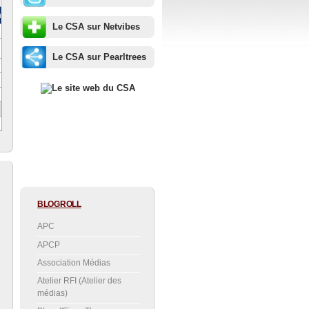
m
Le CSA sur Netvibes
Le CSA sur Pearltrees
BLOGROLL
APC
APCP
Association Médias
Atelier RFI (Atelier des
médias)