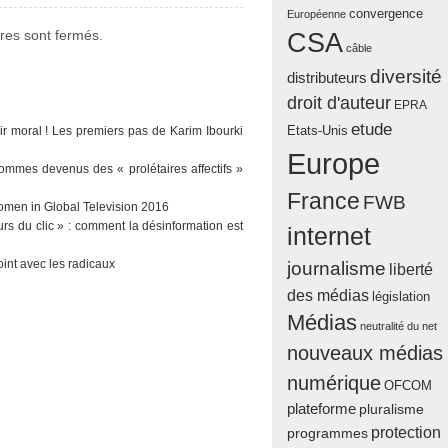
convergence
Européenne
CSA
es sont fermés.
câble
diversité
distributeurs
droit d'auteur
EPRA
etude
Etats-Unis
ir moral ! Les premiers pas de Karim Ibourki
Europe
sommes devenus des « prolétaires affectifs »
France
FWB
men in Global Television 2016
urs du clic » : comment la désinformation est
internet
oint avec les radicaux
journalisme
liberté
des médias
législation
Médias
neutralité du net
nouveaux médias
numérique
OFCOM
plateforme
pluralisme
protection
programmes