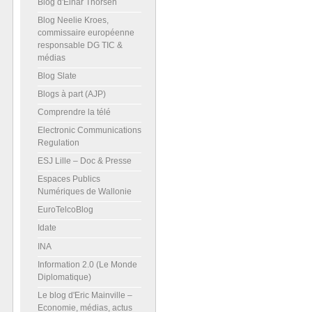
Blog d'Einar Thorsen
Blog Neelie Kroes,
commissaire européenne
responsable DG TIC &
médias
Blog Slate
Blogs à part (AJP)
Comprendre la télé
Electronic Communications
Regulation
ESJ Lille – Doc & Presse
Espaces Publics
Numériques de Wallonie
EuroTelcoBlog
Idate
INA
Information 2.0 (Le Monde
Diplomatique)
Le blog d'Eric Mainville –
Economie, médias, actus