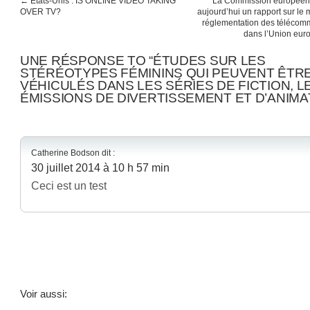
←
Etats-Unis : IS ONLINE VIDEO TAKING
La Commission européenn
OVER TV?
aujourd’hui un rapport sur le 
réglementation des télécom
dans l’Union eur
UNE RÉSPONSE TO “ÉTUDES SUR LES
STÉRÉOTYPES FÉMININS QUI PEUVENT ÊTR
VÉHICULÉS DANS LES SÉRIES DE FICTION, L
ÉMISSIONS DE DIVERTISSEMENT ET D’ANIMA
Catherine Bodson
dit :
30 juillet 2014 à 10 h 57 min
Ceci est un test
Voir aussi: