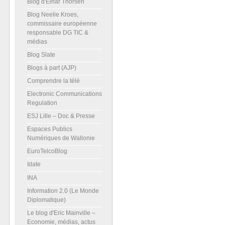
Blog d'Einar Thorsen
Blog Neelie Kroes,
commissaire européenne
responsable DG TIC &
médias
Blog Slate
Blogs à part (AJP)
Comprendre la télé
Electronic Communications
Regulation
ESJ Lille – Doc & Presse
Espaces Publics
Numériques de Wallonie
EuroTelcoBlog
Idate
INA
Information 2.0 (Le Monde
Diplomatique)
Le blog d'Eric Mainville –
Economie, médias, actus