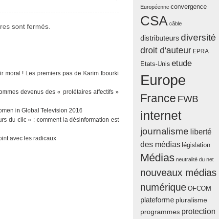
convergence
Européenne
CSA
câble
es sont fermés.
diversité
distributeurs
droit d'auteur
EPRA
etude
Etats-Unis
ir moral ! Les premiers pas de Karim Ibourki
Europe
sommes devenus des « prolétaires affectifs »
France
FWB
men in Global Television 2016
internet
urs du clic » : comment la désinformation est
journalisme
liberté
oint avec les radicaux
des médias
législation
Médias
neutralité du net
nouveaux médias
numérique
OFCOM
plateforme
pluralisme
protection
programmes