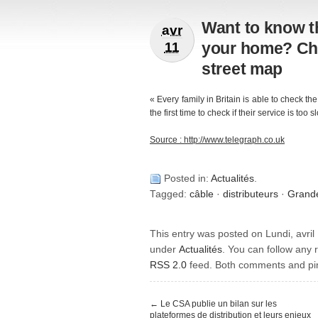
Want to know t
avr
your home? Che
11
street map
« Every family in Britain is able to check t
the first time to check if their service is too s
Source : http://www.telegraph.co.uk
Posted in:
Actualités
.
Tagged:
câble
·
distributeurs
·
Grand
This entry was posted on Lundi, avril 
under
Actualités
. You can follow any 
RSS 2.0
feed. Both comments and pin
←
Le CSA publie un bilan sur les
plateformes de distribution et leurs enjeux