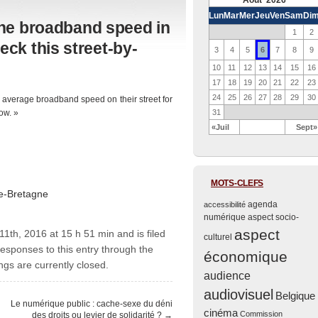
Août 2026
Lun
Mar
Mer
Jeu
Ven
Sam
Di
he broadband speed in
1
2
ck this street-by-
6
3
4
5
7
8
9
10
11
12
13
14
15
16
17
18
19
20
21
22
23
24
25
26
27
28
29
30
he average broadband speed on their street for
low. »
31
«Juil
Sept»
MOTS-CLEFS
e-Bretagne
agenda
accessibilité
numérique
aspect socio-
aspect
11th, 2016 at 15 h 51 min and is filed
culturel
responses to this entry through the
économique
gs are currently closed.
audience
audiovisuel
Belgique
Le numérique public : cache-sexe du déni
cinéma
Commission
des droits ou levier de solidarité ?
→