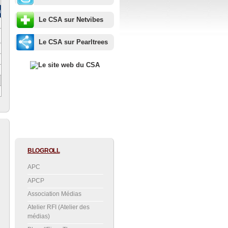
m
Le CSA sur Netvibes
Le CSA sur Pearltrees
BLOGROLL
APC
APCP
Association Médias
Atelier RFI (Atelier des
médias)